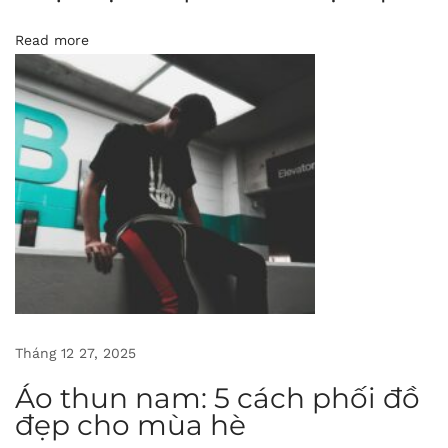
ợ
Read more
n
g
h
à
n
g
đ
ầ
u
Á
o
Tháng 12 27, 2025
T
Áo thun nam: 5 cách phối đồ
h
đẹp cho mùa hè
u
n