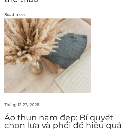
h
Read more
o
n
g
c
á
c
h
v
à
c
h
ấ
Tháng 12 27, 2025
t
Áo thun nam đẹp: Bí quyết
l
chọn lựa và phối đồ hiệu quả
ư