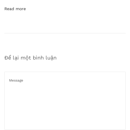
C
Read more
h
ữ
T
h
e
o
Để lại một bình luận
Y
ê
u
C
ầ
u
:
Đ
i