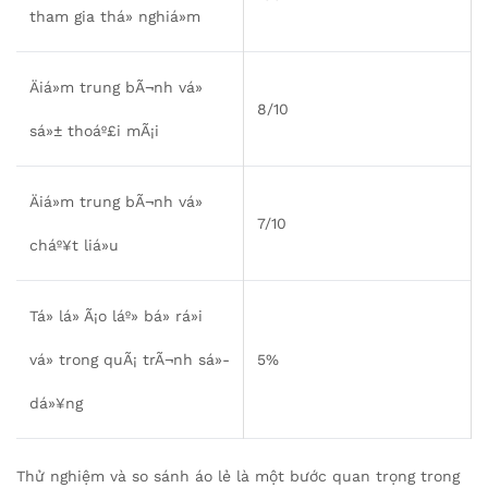
tham gia thá»­ nghiá»m
Äiá»m trung bÃ¬nh vá»
8/10
sá»± thoáº£i mÃ¡i
Äiá»m trung bÃ¬nh vá»
7/10
cháº¥t liá»u
Tá» lá» Ã¡o láº» bá» rá»i
vá» trong quÃ¡ trÃ¬nh sá»­
5%
dá»¥ng
Thử nghiệm và so sánh áo lẻ là một bước quan trọng trong