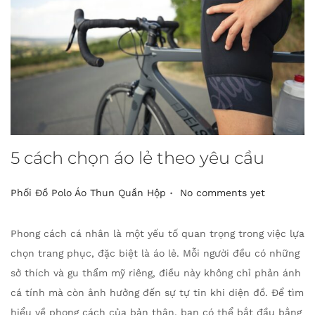
5 cách chọn áo lẻ theo yêu cầu
.
P
Phối Đồ Polo Áo Thun Quần Hộp
No comments yet
o
s
Phong cách cá nhân là một yếu tố quan trọng trong việc lựa
t
chọn trang phục, đặc biệt là áo lẻ. Mỗi người đều có những
e
sở thích và gu thẩm mỹ riêng, điều này không chỉ phản ánh
d
cá tính mà còn ảnh hưởng đến sự tự tin khi diện đồ. Để tìm
i
hiểu về phong cách của bản thân, bạn có thể bắt đầu bằng