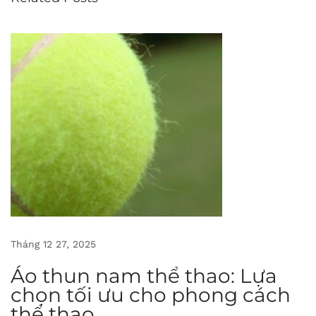
p
h
ụ
c
t
h
e
o
y
ê
u
c
Tháng 12 27, 2025
ầ
Áo thun nam thể thao: Lựa
u
chọn tối ưu cho phong cách
:
thể thao
P