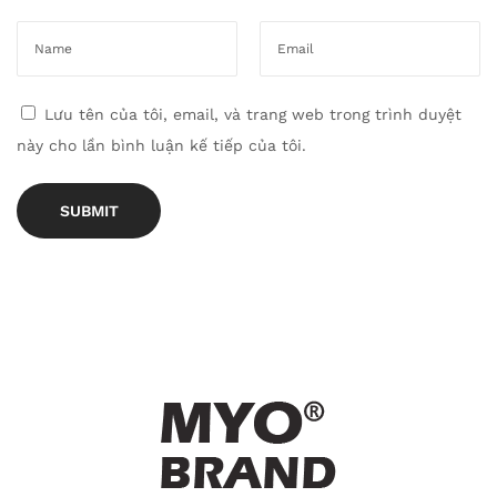
ể
m
N
Lưu tên của tôi, email, và trang web trong trình duyệt
h
này cho lần bình luận kế tiếp của tôi.
ấ
n
C
h
o
P
h
o
n
g
C
á