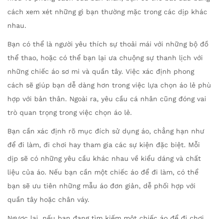
n
cách xem xét những gì bạn thường mặc trong các dịp khác
nhau.
Bạn có thể là người yêu thích sự thoải mái với những bộ đồ
thể thao, hoặc có thể bạn lại ưa chuộng sự thanh lịch với
những chiếc áo sơ mi và quần tây. Việc xác định phong
cách sẽ giúp bạn dễ dàng hơn trong việc lựa chọn áo lẻ phù
hợp với bản thân. Ngoài ra, yêu cầu cá nhân cũng đóng vai
trò quan trọng trong việc chọn áo lẻ.
Bạn cần xác định rõ mục đích sử dụng áo, chẳng hạn như
để đi làm, đi chơi hay tham gia các sự kiện đặc biệt. Mỗi
dịp sẽ có những yêu cầu khác nhau về kiểu dáng và chất
liệu của áo. Nếu bạn cần một chiếc áo để đi làm, có thể
bạn sẽ ưu tiên những mẫu áo đơn giản, dễ phối hợp với
quần tây hoặc chân váy.
Ngược lại, nếu bạn đang tìm kiếm một chiếc áo để đi chơi,