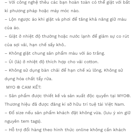
– Với công nghệ thêu các bạn hoàn toàn có thể giặt với bất
kì phương pháp hoặc máy móc nào.
– Lộn ngược áo khi giặt và phơi để tăng khả năng giữ màu
của áo.
– Giặt ở nhiệt độ thường hoặc nước lạnh để giảm sự co rút
của sợi vải, hạn chế sấy khô..
– Không giặt chung sản phẩm màu với áo trắng.
– Ủi (là) ở nhiệt độ thích hợp cho vải cotton.
– Không sử dụng bàn chải để hạn chế xù lông, Không sử
dụng hóa chất tẩy rửa.
MYO ® CAM KẾT:
– Sản phẩm được thiết kế và sản xuất độc quyền tại MYO®.
Thương hiệu đã được đăng kí sỡ hữu trí tuệ tài Việt Nam.
– Đổ size nếu sản phẩm khách đặt không vừa. (lưu ý xin giữ
nguyên tem tags).
– Hỗ trợ đổi hàng theo hình thức online không cần khách