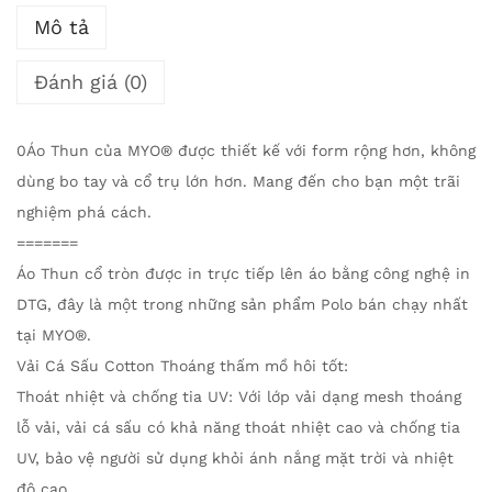
Mô tả
Đánh giá (0)
0Áo Thun của MYO® được thiết kế với form rộng hơn, không
dùng bo tay và cổ trụ lớn hơn. Mang đến cho bạn một trãi
nghiệm phá cách.
=======
Áo Thun cổ tròn được in trực tiếp lên áo bằng công nghệ in
DTG, đây là một trong những sản phẩm Polo bán chạy nhất
tại MYO®.
Vải Cá Sấu Cotton Thoáng thấm mồ hôi tốt:
Thoát nhiệt và chống tia UV: Với lớp vải dạng mesh thoáng
lỗ vải, vải cá sấu có khả năng thoát nhiệt cao và chống tia
UV, bảo vệ người sử dụng khỏi ánh nắng mặt trời và nhiệt
độ cao.