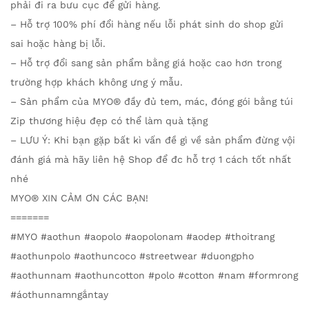
phải đi ra bưu cục để gửi hàng.
– Hỗ trợ 100% phí đổi hàng nếu lỗi phát sinh do shop gửi
sai hoặc hàng bị lỗi.
– Hỗ trợ đổi sang sản phẩm bằng giá hoặc cao hơn trong
trường hợp khách không ưng ý mẫu.
– Sản phẩm của MYO® đầy đủ tem, mác, đóng gói bằng túi
Zip thương hiệu đẹp có thể làm quà tặng
– LƯU Ý: Khi bạn gặp bất kì vấn đề gì về sản phẩm đừng vội
đánh giá mà hãy liên hệ Shop để đc hỗ trợ 1 cách tốt nhất
nhé
MYO® XIN CẢM ƠN CÁC BẠN!
=======
#MYO #aothun #aopolo #aopolonam #aodep #thoitrang
#aothunpolo #aothuncoco #streetwear #duongpho
#aothunnam #aothuncotton #polo #cotton #nam #formrong
#áothunnamngắntay