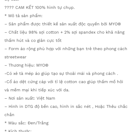
???? CAM KẾT 100% hình tự chụp.
* Mô tả sản phẩm:
– Sản phẩm được thiết kế sản xuất độc quyền bởi MYO®
– Chất liệu 98% sợi cotton + 2% sợi spandex cho khả năng
thấm hút và co giản cực tốt
– Form áo rộng phù hợp với những bạn trẻ theo phong cách
streetwear
– Thương hiệu: MYO®
-Có xẻ tà mép áo giúp tạo sự thoải mái và phong cách .
-Cổ áo dệt cứng cáp với tỉ lệ cotton cao giúp thấm mồ hôi
và mềm mại khi tiếp xúc với da.
– Nơi sản xuất: Việt Nam
– Hình in DTG độ bền cao, hình in sắc nét , Hoặc Thêu chắc
chắn
* Màu sắc: Đen/Trắng
* Kích thước: