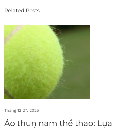
s
Related Posts
ử
v
à
x
u
h
ư
ớ
n
g
á
o
p
Tháng 12 27, 2025
o
Áo thun nam thể thao: Lựa
l