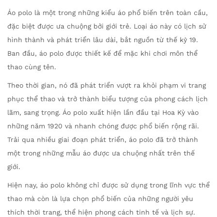
s
Áo polo là một trong những kiểu áo phổ biến trên toàn cầu,
t
đặc biệt được ưa chuộng bởi giới trẻ. Loại áo này có lịch sử
e
hình thành và phát triển lâu dài, bắt nguồn từ thế kỷ 19.
d
Ban đầu, áo polo được thiết kế để mặc khi chơi môn thể
i
thao cùng tên.
n
Theo thời gian, nó đã phát triển vượt ra khỏi phạm vi trang
phục thể thao và trở thành biểu tượng của phong cách lịch
lãm, sang trọng. Áo polo xuất hiện lần đầu tại Hoa Kỳ vào
những năm 1920 và nhanh chóng được phổ biến rộng rãi.
Trải qua nhiều giai đoạn phát triển, áo polo đã trở thành
một trong những mẫu áo được ưa chuộng nhất trên thế
giới.
Hiện nay, áo polo không chỉ được sử dụng trong lĩnh vực thể
thao mà còn là lựa chọn phổ biến của những người yêu
thích thời trang, thể hiện phong cách tinh tế và lịch sự.