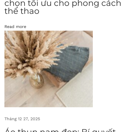
chọn tối ưu cho phong cách
o
thể thao
Á
o
Read more
p
o
l
o
l
à
g
ì
:
T
ì
m
Tháng 12 27, 2025
h
Áo thun nam đẹp: Bí quyết