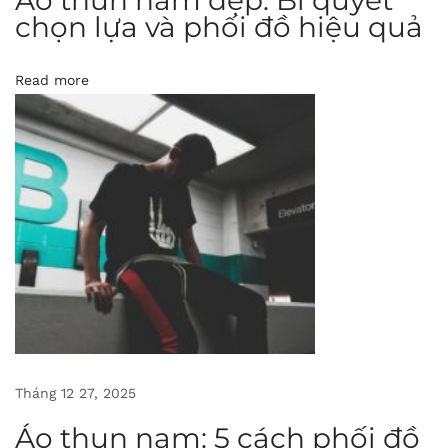
i
chọn lựa và phối đồ hiệu quả
ể
u
Read more
v
ề
t
r
a
n
g
p
h
ụ
c
Tháng 12 27, 2025
t
Áo thun nam: 5 cách phối đồ
h