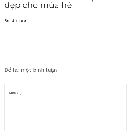
đẹp cho mùa hè
ể
t
h
Read more
a
o
p
h
ổ
b
Để lại một bình luận
i
ế
n